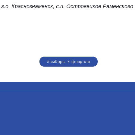
.о. Краснознаменск, с.п. Островецкое Раменского 
#выборы-7-февраля