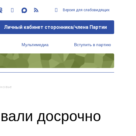
Версия для слабовидящих
Личный кабинет сторонника/члена Партии
Мультимедиа
Вступить в партию
Региональный исполнительный комитет
сковье
овали досрочно