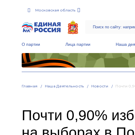
Московская область
О партии
Лица партии
Наша дея
Местные общественные приемные Партии
Руководитель Региональной обще
Народная программа «Единой России»
Главная
Наша Деятельность
Новости
Почти 0,
Почти 0,90% из
на выборах в П