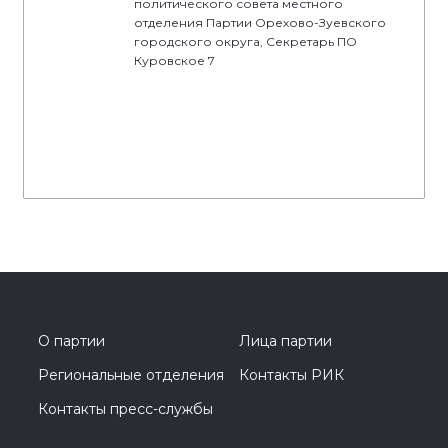
политического совета местного
отделения Партии Орехово-Зуевского
городского округа, Секретарь ПО
Куровское 7
О партии
Лица партии
Региональные отделения
Контакты РИК
Контакты пресс-службы