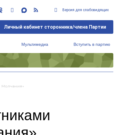
Версия для слабовидящих
Личный кабинет сторонника/члена Партии
Мультимедиа
Вступить в партию
Региональный исполнительный комитет
а Молчания»
тниками
ания»