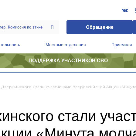
Обращение
тельность
Местные отделения
Приемная
ПОДДЕРЖКА УЧАСТНИКОВ СВО
ственной приемной Председателя Партии
Президиум регионального политического совета
 Дзержинского Стали Участниками Всероссийской Акции «Минут
инского стали учас
акции «Минута молч