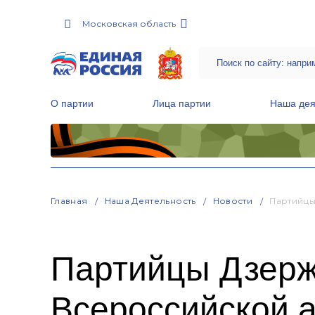
Московская область
О партии
Лица партии
Наша дея
Местные общественные приемные Партии
Руководитель Региональной обще
Народная программа «Единой России»
Главная
Наша Деятельность
Новости
Партийцы
Партийцы Дзерж
Всероссийской 