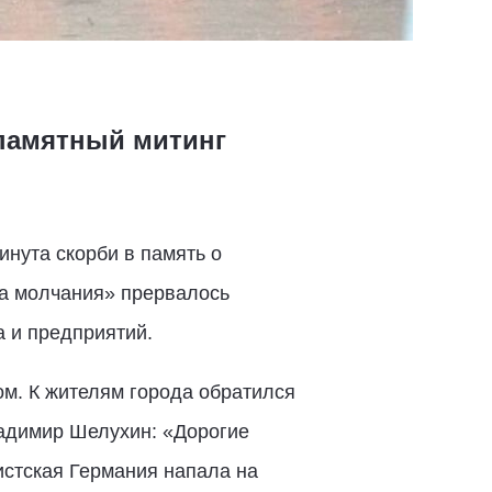
 памятный митинг
инута скорби в память о
та молчания» прервалось
а и предприятий.
ом. К жителям города обратился
ладимир Шелухин: «Дорогие
истская Германия напала на