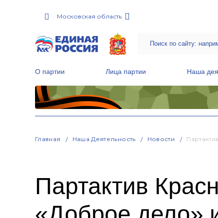
Московская область
О партии
Лица партии
Наша дея
Местные общественные приемные Партии
Руководитель Региональной обще
Народная программа «Единой России»
Главная
Наша Деятельность
Новости
Партакти
Партактив Красн
«Доброе дело» 