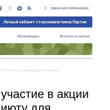
Версия для слабовидящих
Личный кабинет сторонника/члена Партии
Мультимедиа
Вступить в партию
Региональный исполнительный комитет
мог Местному Приюту Для Животных
участие в акции
риюту для