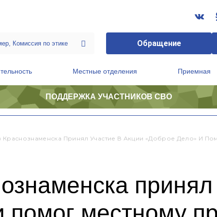
Обращение
тельность
Местные отделения
Приемная
ПОДДЕРЖКА УЧАСТНИКОВ СВО
ственной приемной Председателя Партии
Президиум регионального политического совета
в Краснознаменска Принял Участие В Акции «Доброе Дело» И По
ознаменска принял 
и помог местному п