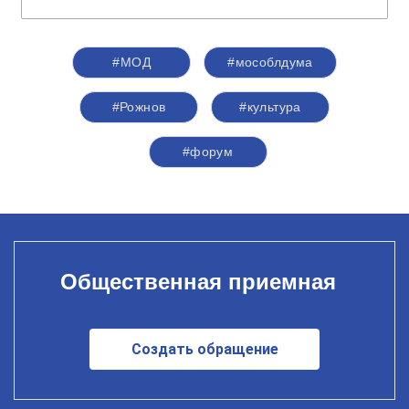
#МОД
#мособлдума
#Рожнов
#культура
#форум
Общественная приемная
Создать обращение