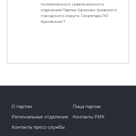
политического совета местного
отделения Партии Орехово-Зуевского
городского округа, Секретарь ПО
Куровское 7
О партии
Лица партии
Региональные отделения
Контакты РИК
Контакты пресс-службы