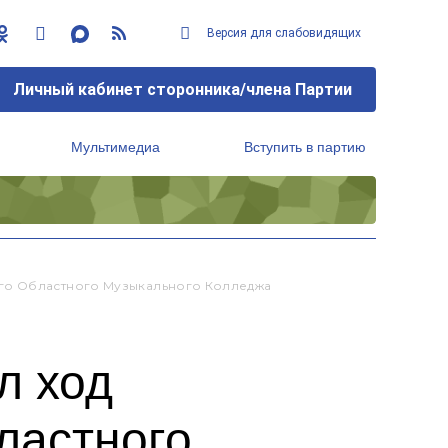
Версия для слабовидящих
Личный кабинет сторонника/члена Партии
Мультимедиа
Вступить в партию
Региональный исполнительный комитет
го Областного Музыкального Колледжа
л ход
ластного