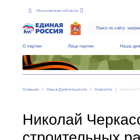
Московская область
О партии
Лица партии
Наша дея
Местные общественные приемные Партии
Руководитель Региональной обще
Народная программа «Единой России»
Главная
Наша Деятельность
Новости
Николай 
Николай Черкас
строительных ра