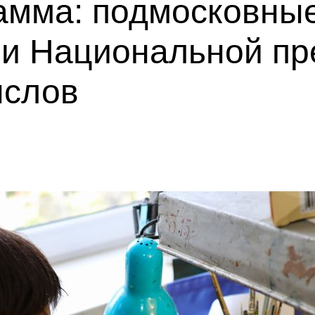
амма: подмосковны
ми Национальной пр
ыслов