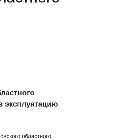
бластного
в эксплуатацию
овского областного