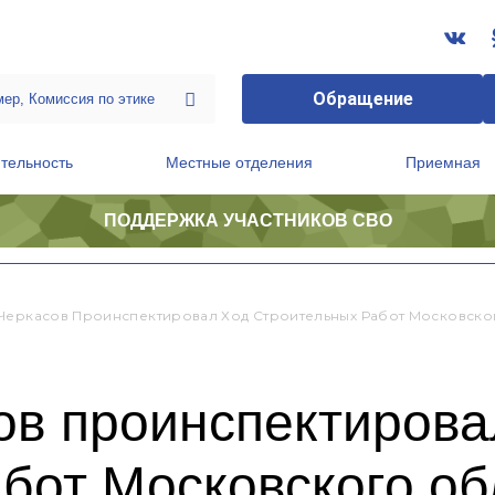
Обращение
тельность
Местные отделения
Приемная
ПОДДЕРЖКА УЧАСТНИКОВ СВО
ственной приемной Председателя Партии
Президиум регионального политического совета
Черкасов Проинспектировал Ход Строительных Работ Московско
ов проинспектирова
бот Московского об