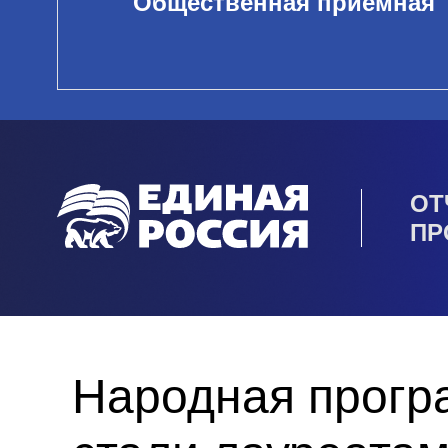
Общественная приемная
ОТ
ПР
Народная прогр