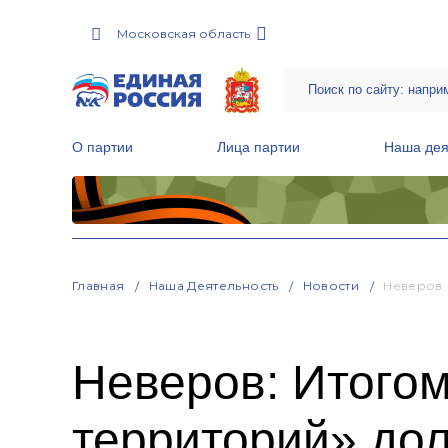
Московская область
О партии
Лица партии
Наша дея
Местные общественные приемные Партии
Руководитель Региональной обще
Народная программа «Единой России»
Главная
Наша Деятельность
Новости
Неверов:
Неверов: Итогом
территорий» дол