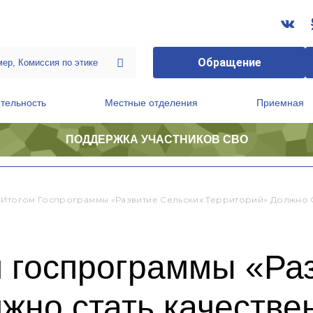
Обращение
тельность
Местные отделения
Приемная
ПОДДЕРЖКА УЧАСТНИКОВ СВО
ственной приемной Председателя Партии
Президиум регионального политического совета
 Итогом Госпрограммы «Развитие Сельских Территорий» Должно 
 госпрограммы «Раз
жно стать качеств