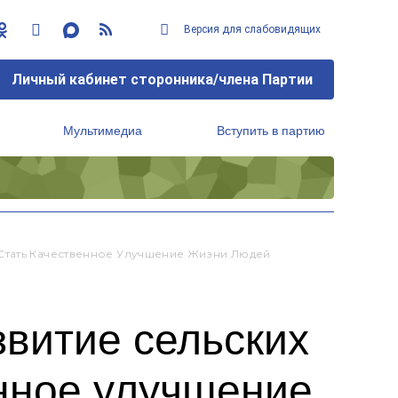
Версия для слабовидящих
Личный кабинет сторонника/члена Партии
Мультимедиа
Вступить в партию
Региональный исполнительный комитет
Стать Качественное Улучшение Жизни Людей
витие сельских
енное улучшение