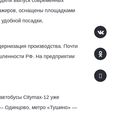
адили выпуск современных
сажиров, оснащены площадками
 удобной посадки,
дернизация производства. Почти
ышленности РФ. На предприятии
автобусы Citymax-12 уже
 — Одинцово, метро «Тушино» —