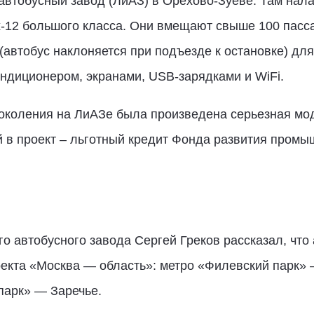
автобусный завод (ЛиАЗ) в Орехово-Зуеве. Там нал
x-12 большого класса. Они вмещают свыше 100 пас
(автобус наклоняется при подъезде к остановке) для
ндиционером, экранами, USB-зарядками и WiFi.
поколения на ЛиАЗе была произведена серьезная мо
ий в проект – льготный кредит Фонда развития пром
о автобусного завода Сергей Греков рассказал, что 
оекта «Москва — область»: метро «Филевский парк»
парк» — Заречье.