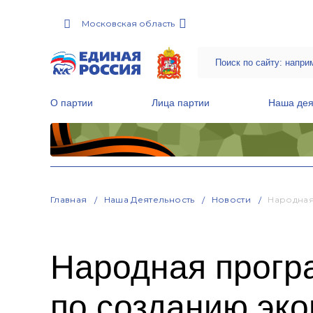
Московская область
О партии
Лица партии
Наша дея
Местные общественные приемные Партии
Руководитель Региональной обще
Народная программа «Единой России»
Главная
Наша Деятельность
Новости
Народная
Народная прогр
по созданию эко