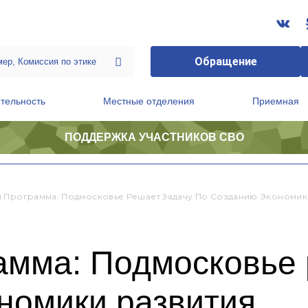
Обращение
тельность
Местные отделения
Приемная
ПОДДЕРЖКА УЧАСТНИКОВ СВО
ственной приемной Председателя Партии
Президиум регионального политического совета
 Программа: Подмосковье Решает Задачу По Созданию Экономик
амма: Подмосковье 
номики развития