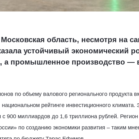
 Московская область, несмотря на с
казала устойчивый экономический р
за, а промышленное производство — 
ионов по объему валового регионального продукта вм
в национальном рейтинге инвестиционного климата. 
с 900 миллиардов до 1,6 триллиона рублей. Регион
ссии» по созданию экономики развития – таким мне
тета по бюджету Тарас Ефимов.