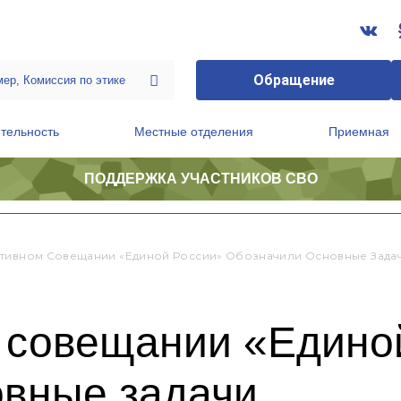
Обращение
тельность
Местные отделения
Приемная
ПОДДЕРЖКА УЧАСТНИКОВ СВО
ственной приемной Председателя Партии
Президиум регионального политического совета
тивном Совещании «Единой России» Обозначили Основные Зада
 совещании «Едино
овные задачи