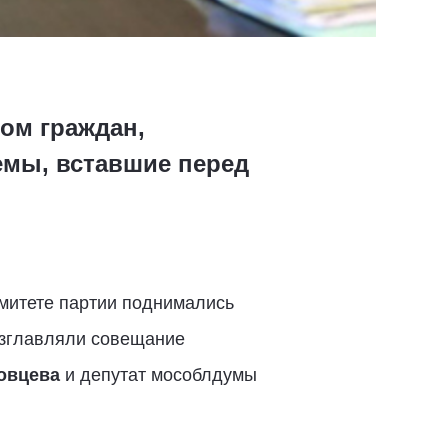
ом граждан,
емы, вставшие перед
митете партии поднимались
озглавляли совещание
овцева
и депутат мособлдумы