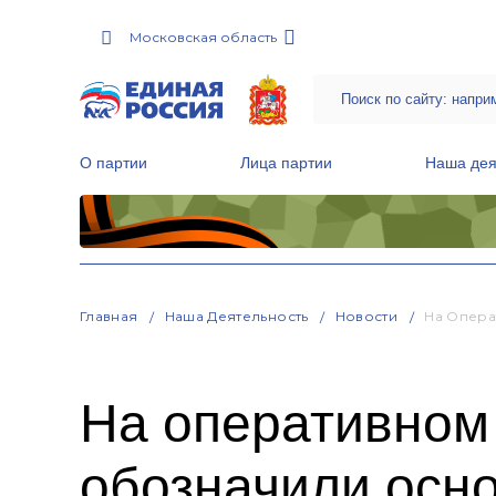
Московская область
О партии
Лица партии
Наша дея
Местные общественные приемные Партии
Руководитель Региональной обще
Народная программа «Единой России»
Главная
Наша Деятельность
Новости
На Опера
На оперативном
обозначили осн