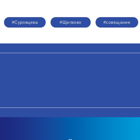
#Суровцева
#Щелково
#совещание