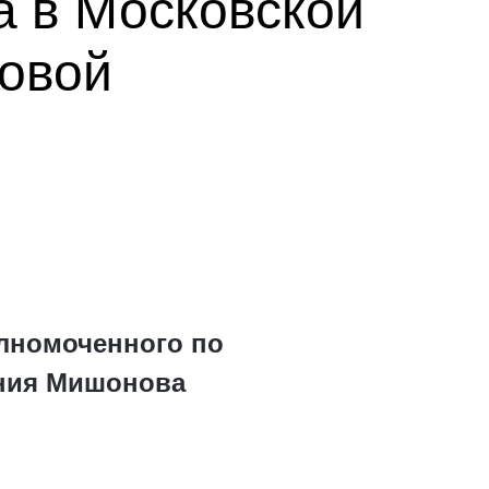
а в Московской
овой
олномоченного по
ения Мишонова