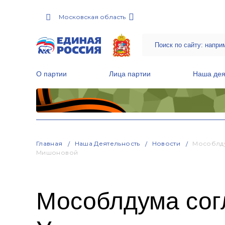
Московская область
О партии
Лица партии
Наша дея
Местные общественные приемные Партии
Руководитель Региональной обще
Народная программа «Единой России»
Главная
Наша Деятельность
Новости
Мособлду
Мишоновой
Мособлдума сог