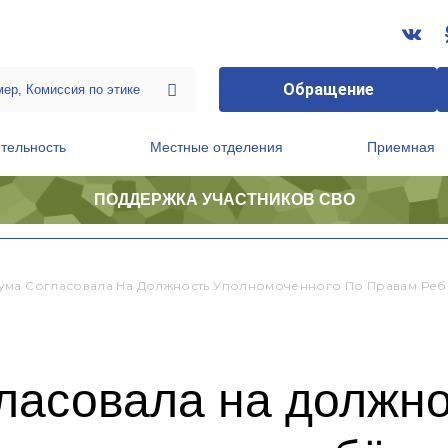
Обращение
тельность
Местные отделения
Приемная
ПОДДЕРЖКА УЧАСТНИКОВ СВО
ственной приемной Председателя Партии
Президиум регионального политического совета
ма Согласовала На Должность Уполномоченного По Правам Ребё
ласовала на должно