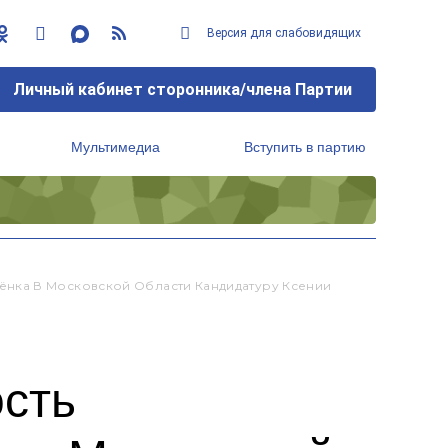
Версия для слабовидящих
Личный кабинет сторонника/члена Партии
Мультимедиа
Вступить в партию
Региональный исполнительный комитет
нка В Московской Области Кандидатуру Ксении
сть