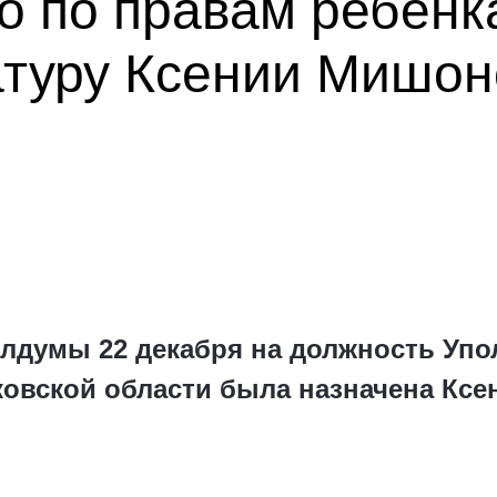
о по правам ребёнк
атуру Ксении Мишон
блдумы 22 декабря на должность Уп
ковской области была назначена Кс