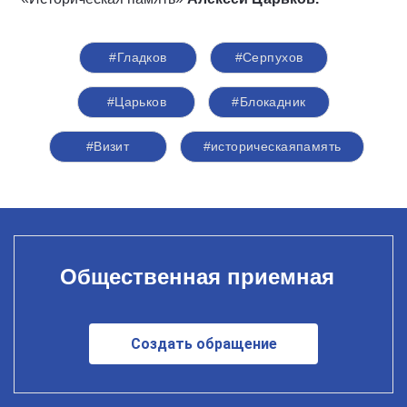
#Гладков
#Серпухов
#Царьков
#Блокадник
#Визит
#историческаяпамять
Общественная приемная
Создать обращение