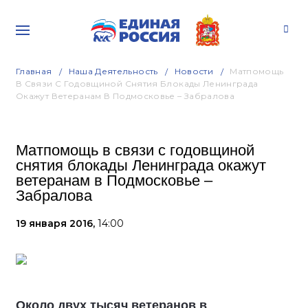
Главная
Наша Деятельность
Новости
Матпомощь
В Связи С Годовщиной Снятия Блокады Ленинграда
Окажут Ветеранам В Подмосковье – Забралова
Матпомощь в связи с годовщиной
снятия блокады Ленинграда окажут
ветеранам в Подмосковье –
Забралова
19 января 2016,
14:00
Около двух тысяч ветеранов в