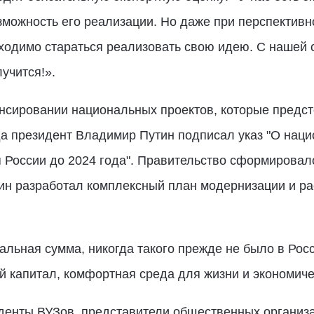
озможность его реализации. Но даже при перспективн
обходимо стараться реализовать свою идею. С нашей 
лучится!».
нсировании национальных проектов, которые предсто
да президент Владимир Путин подписал указ "О нац
я России до 2024 года". Правительство сформировал
мин разработал комплексный план модернизации и р
льная сумма, никогда такого прежде не было в Росс
й капитал, комфортная среда для жизни и экономиче
денты ВУЗов, представители общественных организа