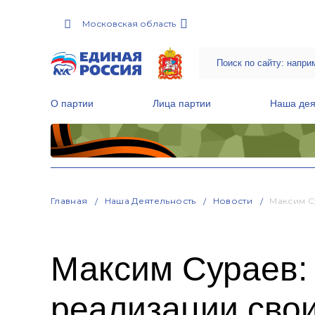
Московская область
О партии
Лица партии
Наша дея
Местные общественные приемные Партии
Руководитель Региональной обще
Народная программа «Единой России»
Главная
Наша Деятельность
Новости
Максим С
Максим Сураев:
реализации сво