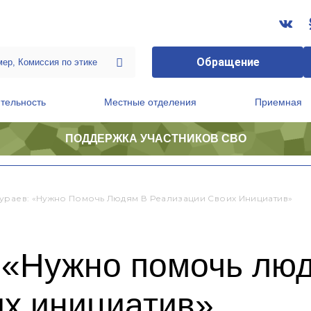
Обращение
тельность
Местные отделения
Приемная
ПОДДЕРЖКА УЧАСТНИКОВ СВО
ственной приемной Председателя Партии
Президиум регионального политического совета
ураев: «Нужно Помочь Людям В Реализации Своих Инициатив»
 «Нужно помочь лю
их инициатив»