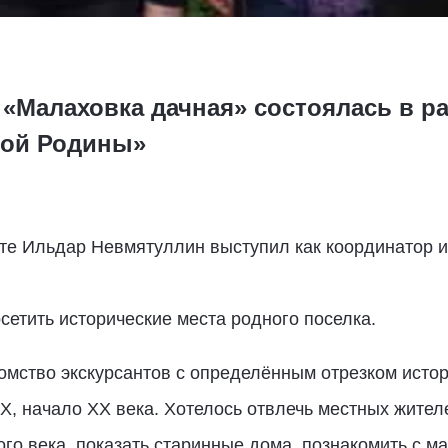
 «Малаховка дачная» состоялась в р
лой Родины»
ете Ильдар Невмятуллин выступил как координатор
сетить исторические места родного поселка.
омство экскурсантов с определённым отрезком исто
XX, начало ХХ века. Хотелось отвлечь местных жител
ого века, показать старинные дома, познакомить с