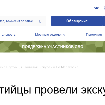
Обращение
тельность
Местные отделения
Приемная
ПОДДЕРЖКА УЧАСТНИКОВ СВО
ственной приемной Председателя Партии
Президиум регионального политического совета
ие Партийцы Провели Экскурсию По Малаховке
тийцы провели экск