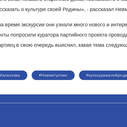
казать о культуре своей Родины», - рассказал Нев
а время экскурсии они узнали много нового и интере
анты попросили куратора партийного проекта прово
ртиец в свою очередь выяснил, какая тема следующ
Малаховка
#Невмятуллин
#культурамалойрод