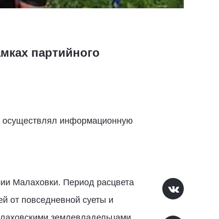
амках партийного
 и осуществлял информационную
рии Малаховки. Период расцвета
ей от повседневной суеты и
 малаховскими землевладельцами