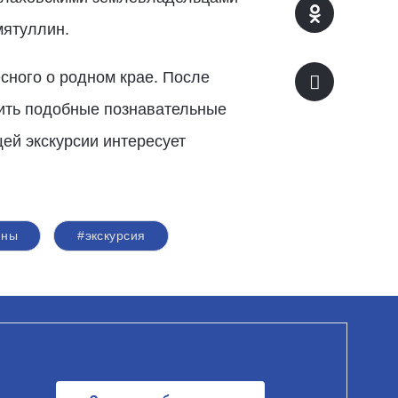
мятуллин.
сного о родном крае. После
дить подобные познавательные
ей экскурсии интересует
ины
#экскурсия