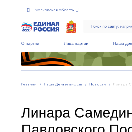
Московская область
О партии
Лица партии
Наша дея
Местные общественные приемные Партии
Руководитель Региональной обще
Народная программа «Единой России»
Главная
Наша Деятельность
Новости
Линара С
Линара Самедин
Павловского По