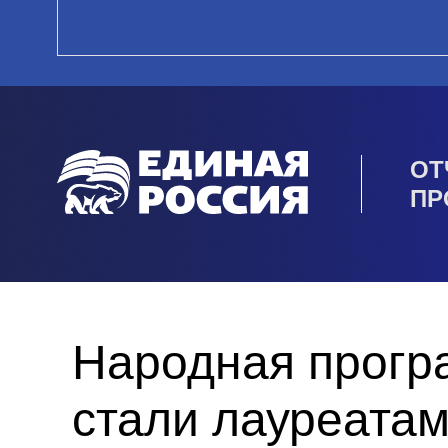
ОТ
ПР
Народная прогр
стали лауреата