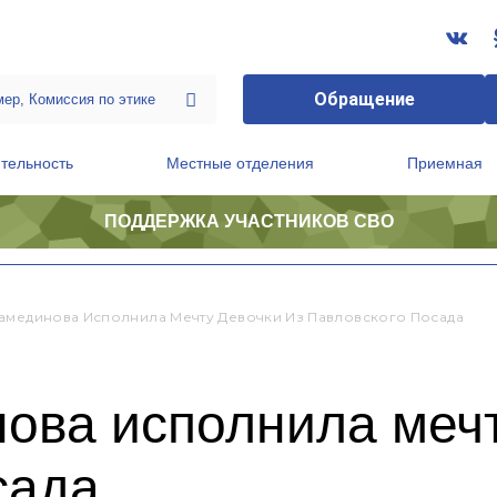
Обращение
тельность
Местные отделения
Приемная
ПОДДЕРЖКА УЧАСТНИКОВ СВО
ственной приемной Председателя Партии
Президиум регионального политического совета
амединова Исполнила Мечту Девочки Из Павловского Посада
ова исполнила мечт
сада