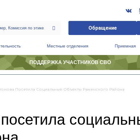
Обращение
тельность
Местные отделения
Приемная
ПОДДЕРЖКА УЧАСТНИКОВ СВО
ственной приемной Председателя Партии
Президиум регионального политического совета
тонова Посетила Социальные Объекты Раменского Района
 посетила социальн
она