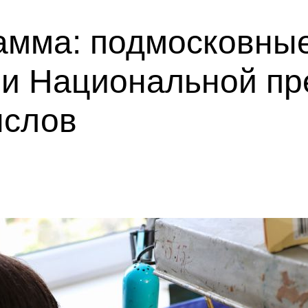
амма: подмосковны
ми Национальной пр
ыслов