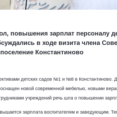
л, повышения зарплат персоналу де
суждались в ходе визита члена Сов
 поселение Константиново
лективами детских садов №1 и №8 в Константиново.
он оснащен новой современной мебелью, новыми вер
трудниками учреждений речь шла о повышении зарпл
овышается зарплата воспитателям и заведующим. Те