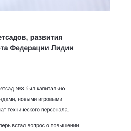
тсадов, развития
ета Федерации Лидии
 Детсад №8 был капитально
андами, новыми игровыми
ат технического персонала.
перь встал вопрос о повышении