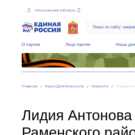
Московская область
О партии
Лица партии
Наша дея
Местные общественные приемные Партии
Руководитель Региональной обще
Народная программа «Единой России»
Главная
Наша Деятельность
Новости
Лидия Ан
Лидия Антонова
Раменского рай