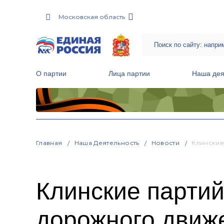
Московская область
О партии
Лица партии
Наша дея
Местные общественные приемные Партии
Руководитель Региональной обще
Народная программа «Единой России»
Главная
Наша Деятельность
Новости
Клинские
Клинские парти
дорожного движ