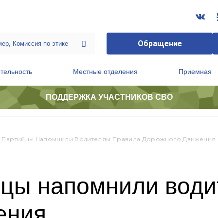
Обращение
тельность
Местные отделения
Приемная
ПОДДЕРЖКА УЧАСТНИКОВ СВО
ственной приемной Председателя Партии
Президиум регионального политического совета
 Партийцы Напомнили Водителям Правила Дорожного Движения
йцы напомнили води
ения