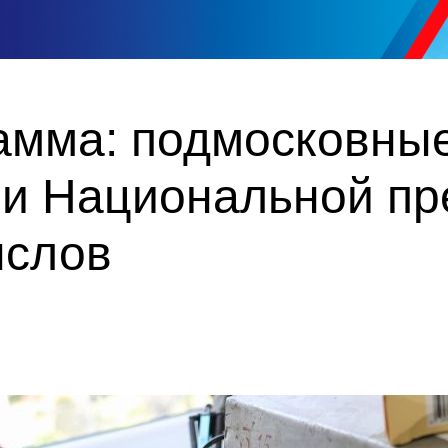
амма: подмосковны
ми Национальной пр
ыслов