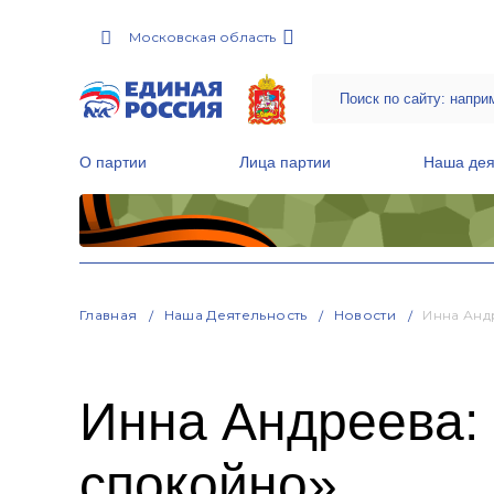
Московская область
О партии
Лица партии
Наша дея
Местные общественные приемные Партии
Руководитель Региональной обще
Народная программа «Единой России»
Главная
Наша Деятельность
Новости
Инна Анд
Инна Андреева:
спокойно»