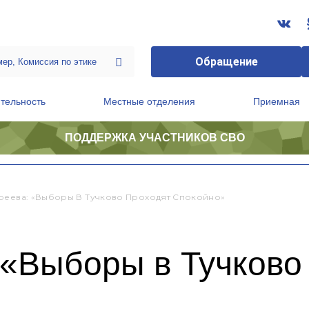
Обращение
тельность
Местные отделения
Приемная
ПОДДЕРЖКА УЧАСТНИКОВ СВО
ственной приемной Председателя Партии
Президиум регионального политического совета
реева: «Выборы В Тучково Проходят Спокойно»
 «Выборы в Тучково