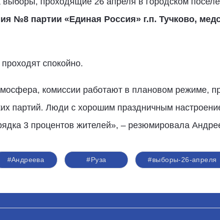
 выборы, проходящие 26 апреля в городском поселе
ия №8 партии «Единая Россия» г.п. Тучково, мед
 проходят спокойно.
тмосфера, комиссии работают в плановом режиме, п
ких партий. Люди с хорошим праздничным настроени
орядка 3 процентов жителей», – резюмировала Андре
#Андреева
#Руза
#выборы-26-апреля