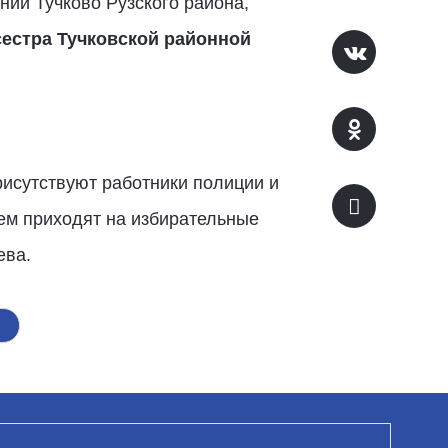
нии Тучково Рузского района,
сестра Тучковской районной
рисутствуют работники полиции и
ем приходят на избирательные
ева.