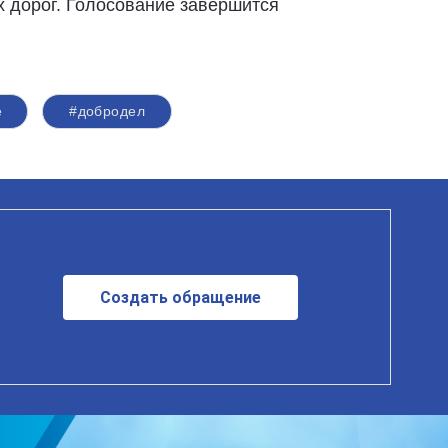
 дорог. Голосование завершится
е
#добродел
Создать обращение