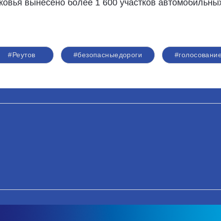
ковья вынесено более 1 600 участков автомобильных
#Реутов
#безопасныедороги
#голосовани