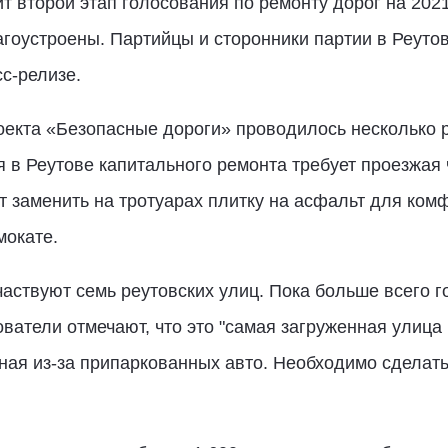
т второй этап голосования по ремонту дорог на 202
лагоустроены. Партийцы и сторонники партии в Реуто
сс-релизе.
роекта «Безопасные дороги» проводилось несколько 
я в Реутове капитального ремонта требует проезжая
 заменить на тротуарах плитку на асфальт для ком
мокате.
частвуют семь реутовских улиц. Пока больше всего
ватели отмечают, что это "самая загруженная улица 
ная из-за припаркованных авто. Необходимо сделат