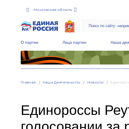
Московская область
О партии
Лица партии
Наша дея
Местные общественные приемные Партии
Руководитель Региональной обще
Народная программа «Единой России»
Главная
Наша Деятельность
Новости
Единорос
Единороссы Реут
голосовании за 