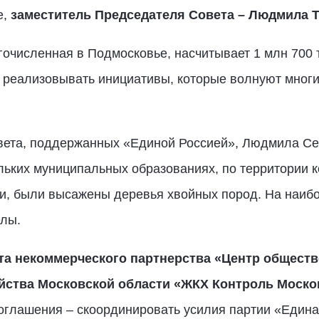
е,
заместитель Председателя Совета – Людмила 
очисленная в Подмосковье, насчитывает 1 млн 700 т
реализовывать инициативы, которые волнуют многих
вета, поддержанных «Единой Россией», Людмила С
льких муниципальных образованиях, по территории 
и, были высажены деревья хвойных пород. На наиб
елы.
та некоммерческого партнерства «Центр обществ
ства Московской области «ЖКХ Контроль Моско
оглашения – скоординировать усилия партии «Един