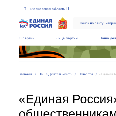
Московская область
О партии
Лица партии
Наша дея
Местные общественные приемные Партии
Руководитель Региональной обще
Народная программа «Единой России»
Главная
Наша Деятельность
Новости
«Единая 
«Единая Россия»
общественника