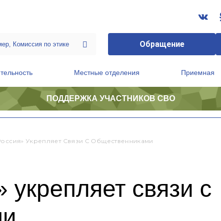
Обращение
тельность
Местные отделения
Приемная
ПОДДЕРЖКА УЧАСТНИКОВ СВО
ственной приемной Председателя Партии
Президиум регионального политического совета
Россия» Укрепляет Связи С Общественниками
 укрепляет связи с
ми