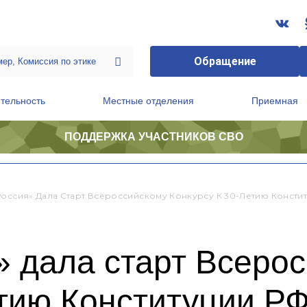
Обращение
тельность
Местные отделения
Приемная
ПОДДЕРЖКА УЧАСТНИКОВ СВО
ственной приемной Председателя Партии
Президиум регионального политического совета
Россия» Дала Старт Всероссийскому Конкурсу К 30-Летию Консти
» дала старт Всеро
етию Конституции Р