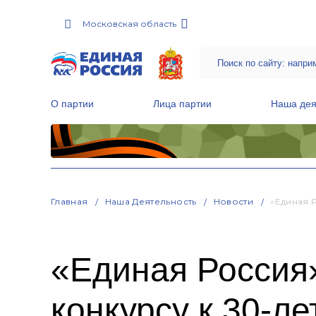
Московская область
О партии
Лица партии
Наша дея
Местные общественные приемные Партии
Руководитель Региональной обще
Народная программа «Единой России»
Главная
Наша Деятельность
Новости
«Единая 
«Единая Россия
конкурсу к 30-л