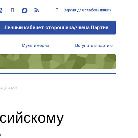
Версия для слабовидящих
Личный кабинет сторонника/члена Партии
Мультимедиа
Вступить в партию
Региональный исполнительный комитет
туции РФ
ссийскому
Ф