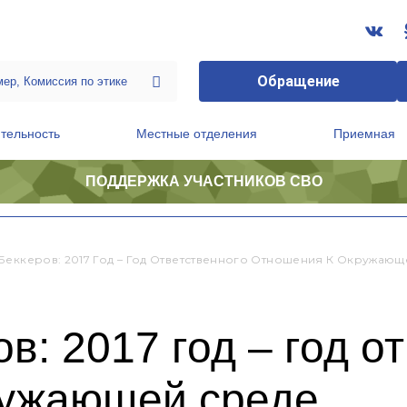
Обращение
тельность
Местные отделения
Приемная
ПОДДЕРЖКА УЧАСТНИКОВ СВО
ственной приемной Председателя Партии
Президиум регионального политического совета
Беккеров: 2017 Год – Год Ответственного Отношения К Окружаю
в: 2017 год – год о
ружающей среде