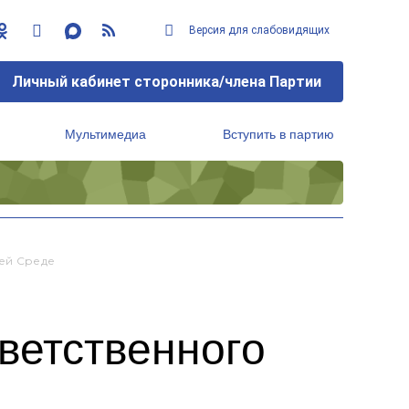
Версия для слабовидящих
Личный кабинет сторонника/члена Партии
Мультимедиа
Вступить в партию
Региональный исполнительный комитет
щей Среде
тветственного