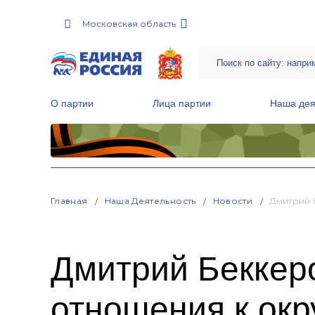
Московская область
О партии
Лица партии
Наша дея
Местные общественные приемные Партии
Руководитель Региональной обще
Народная программа «Единой России»
Главная
Наша Деятельность
Новости
Дмитрий 
Дмитрий Беккеро
отношения к ок