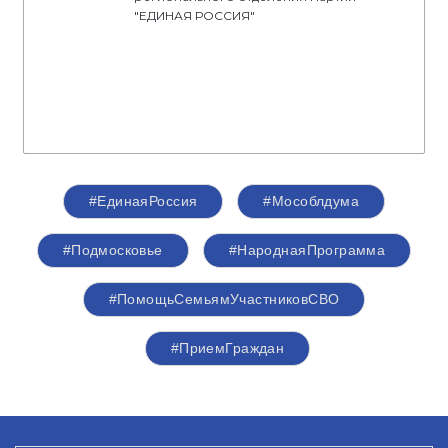
"ЕДИНАЯ РОССИЯ"
#ЕдинаяРоссия
#Мособлдума
#Подмосковье
#НароднаяПрограмма
#ПомощьСемьямУчастниковСВО
#ПриемГраждан