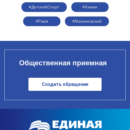
#ДетскийСпорт
#Химки
#Раев
#Малиновский
Общественная приемная
Создать обращение