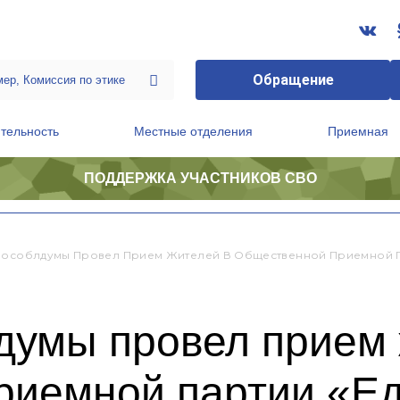
Обращение
тельность
Местные отделения
Приемная
ПОДДЕРЖКА УЧАСТНИКОВ СВО
ственной приемной Председателя Партии
Президиум регионального политического совета
Мособлдумы Провел Прием Жителей В Общественной Приемной П
думы провел прием 
риемной партии «Е