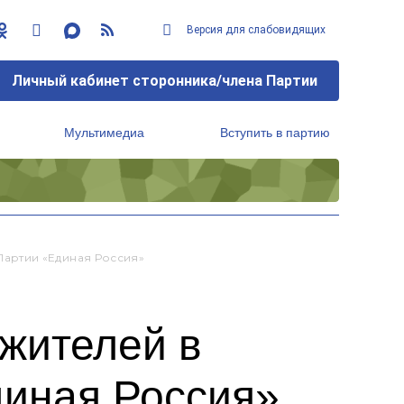
Версия для слабовидящих
Личный кабинет сторонника/члена Партии
Мультимедиа
Вступить в партию
Региональный исполнительный комитет
артии «Единая Россия»
жителей в
диная Россия»