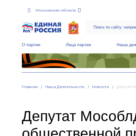
Московская область
О партии
Лица партии
Наша дея
Местные общественные приемные Партии
Руководитель Региональной обще
Народная программа «Единой России»
Главная
Наша Деятельность
Новости
Депутат 
Депутат Мособл
общественной п