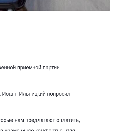
венной приемной партии
к Иоанн Ильницкий попросил
оторые нам предлагают оплатить,
 в храме было комфортно. Для