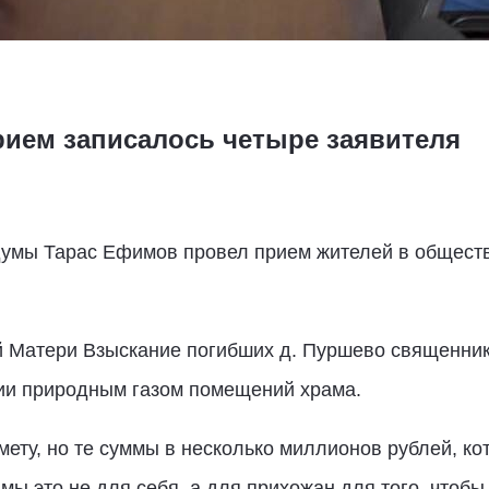
рием записалось четыре заявителя
думы Тарас Ефимов провел прием жителей в общест
 Матери Взыскание погибших д. Пуршево священни
ции природным газом помещений храма.
мету, но те суммы в несколько миллионов рублей, к
ы это не для себя, а для прихожан для того, чтобы