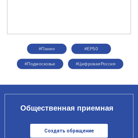
#Панин
#ЕР50
#Подмосковье
#ЦифроваяРоссия
Общественная приемная
Создать обращение