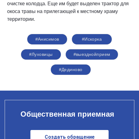
очистке колодца. Еще им будет выделен трактор для
окоса травы на прилегающей к местному храму
территории.
#Анисимов
#Искорка
#Луховицы
#выезднойприем
#Дединово
Общественная приемная
Создать обращение