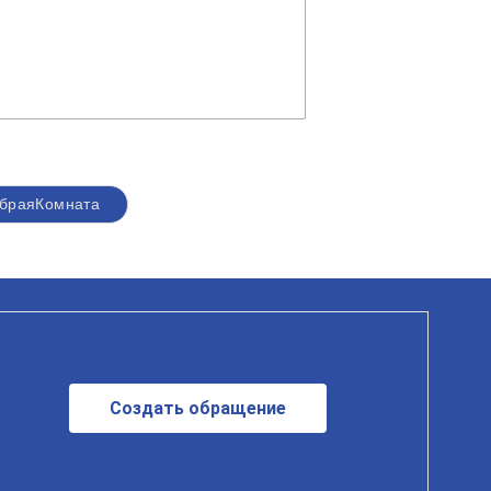
браяКомната
Создать обращение