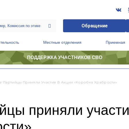
Обращение
тельность
Местные отделения
Приемная
ПОДДЕРЖКА УЧАСТНИКОВ СВО
ственной приемной Председателя Партии
Президиум регионального политического совета
е Партийцы Приняли Участие В Акции «Коробка Храбрости»
йцы приняли участи
ости»