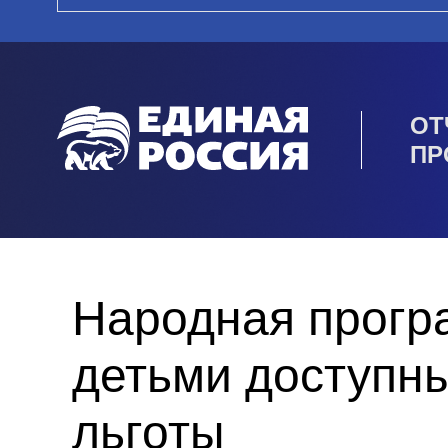
ОТ
ПР
Народная прогр
детьми доступны
льготы