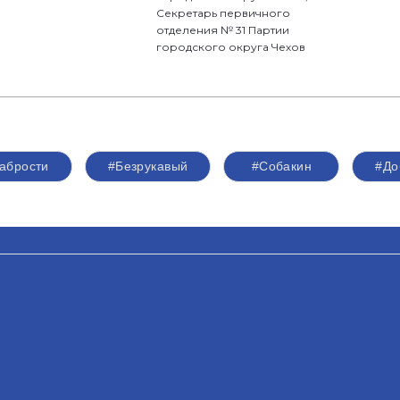
Секретарь первичного
отделения № 31 Партии
городского округа Чехов
абрости
#Безрукавый
#Собакин
#До