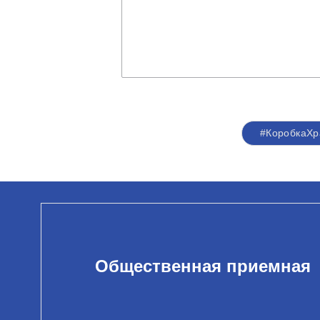
#КоробкаХр
Общественная приемная