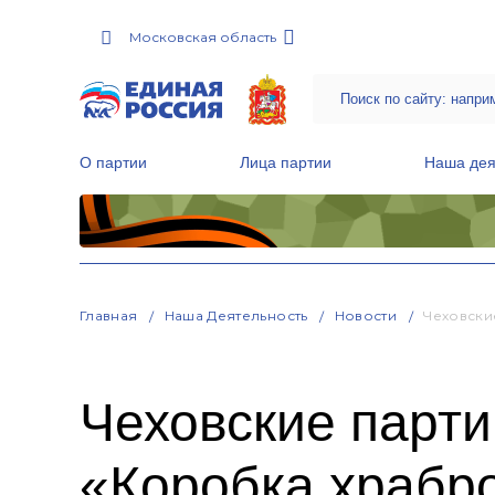
Московская область
О партии
Лица партии
Наша дея
Местные общественные приемные Партии
Руководитель Региональной обще
Народная программа «Единой России»
Главная
Наша Деятельность
Новости
Чеховски
Чеховские парти
«Коробка храбр