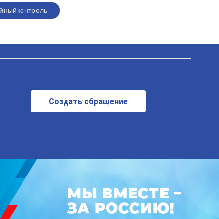
йныйконтроль
Создать обращение