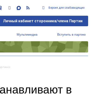
Версия для слабовидящих
Личный кабинет сторонника/члена Партии
Мультимедиа
Вступить в партию
Региональный исполнительный комитет
оргино
танавливают в