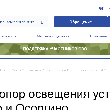
Обращение
тельность
Местные отделения
Приемная
ПОДДЕРЖКА УЧАСТНИКОВ СВО
ственной приемной Председателя Партии
Президиум регионального политического совета
 Новых Опор Освещения Устанавливают В Деревнях Ликино И Ос
 опор освещения ус
о и Осоргино