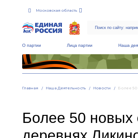
Московская область
О партии
Лица партии
Наша дея
Местные общественные приемные Партии
Руководитель Региональной обще
Народная программа «Единой России»
Главная
Наша Деятельность
Новости
Более 50
Более 50 новых
деревнях Ликин