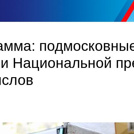
амма: подмосковны
ми Национальной пр
ыслов