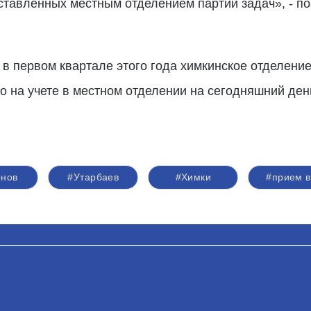
оставленных местным отделением партии задач», - п
 в первом квартале этого года химкинское отделени
го на учете в местном отделении на сегодняшний ден
нов
#Утарбаев
#Химки
#прием в