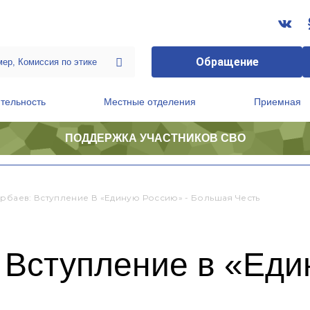
Обращение
тельность
Местные отделения
Приемная
ПОДДЕРЖКА УЧАСТНИКОВ СВО
ственной приемной Председателя Партии
Президиум регионального политического совета
арбаев: Вступление В «Единую Россию» - Большая Честь
 Вступление в «Еди