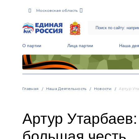
Московская область
О партии
Лица партии
Наша дея
Местные общественные приемные Партии
Руководитель Региональной обще
Народная программа «Единой России»
Главная
Наша Деятельность
Новости
Артур Ут
Артур Утарбаев:
большая честь