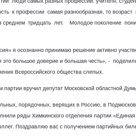
тии люди самых разных профессий: учителя, студе
ть к профессии самая разнообразная, то возраст 
в среднем тридцать лет. Молодое поколение пони
сия» я осознанно принимаю решение активно участ
я это большое доверие и большая честь», - подели
ления Всероссийского общества слепых.
 партии вручил депутат Московской областной Ду
ильных, порядочных, верящих в Россию, в Подмоско
олнили ряды Химкинского отделения партии «Единая
коллег. Поздравляю вас с получением партийных бил