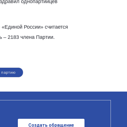
оздравил однопартийцев
е «Единой России» считается
ь – 2183 члена Партии.
 партию
Создать обращение