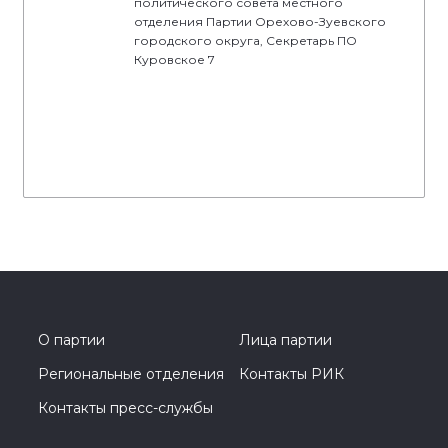
политического совета местного
отделения Партии Орехово-Зуевского
городского округа, Секретарь ПО
Куровское 7
О партии
Лица партии
Региональные отделения
Контакты РИК
Контакты пресс-службы