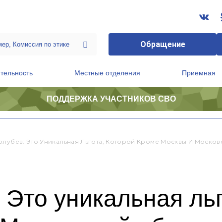
Обращение
тельность
Местные отделения
Приемная
ПОДДЕРЖКА УЧАСТНИКОВ СВО
ственной приемной Председателя Партии
Президиум регионального политического совета
олубев: Это Уникальная Льгота, Которой Кроме Москвы И Москов
 Это уникальная льг