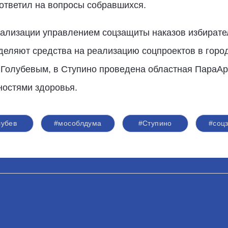
ответил на вопросы собравшихся.
ализации управлением соцзащиты наказов избирател
ляют средства на реализацию соцпроектов в городе
Голубевым, в Ступино проведена областная ПараАрт
остями здоровья.
лубев
#мособлдума
#Ступино
#соц