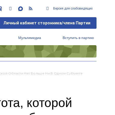
Версия для слабовидящих
Личный кабинет сторонника/члена Партии
Мультимедиа
Вступить в партию
Региональный исполнительный комитет
ской Области Нет Больше Ни В Одном Субъекте
ота, которой