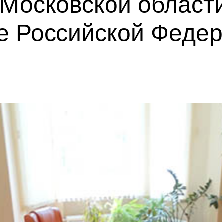
Московской област
те Российской Феде