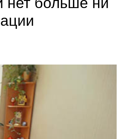
и нет больше ни
рации