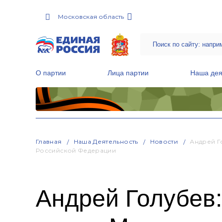
Московская область
О партии
Лица партии
Наша дея
Местные общественные приемные Партии
Руководитель Региональной обще
Народная программа «Единой России»
Главная
Наша Деятельность
Новости
Андрей Г
Российской Федерации
Андрей Голубев: