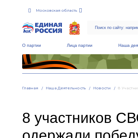
Московская область
О партии
Лица партии
Наша дея
Местные общественные приемные Партии
Руководитель Региональной обще
Народная программа «Единой России»
Главная
Наша Деятельность
Новости
8 Участн
8 участников СВ
одержали побед