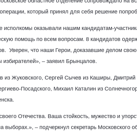
осковское областное отделение сопровождало на вс
операции, который принял для себя решение попроб
ые исполкомы оказывали нашим кандидатам-участни
ескую помощь по всем вопросам. 8 кандидатов одер
ов.
Уверен, что наши Герои, доказавшие делом свою
ы избирателей», – заявил Брынцалов.
 из Жуковского, Сергей Сычев из Каширы, Дмитрий 
ергиево-Посадского, Михаил Каталин из Солнечного
нска.
своего Отечества. Ваша стойкость, мужество и упорс
 выборах.», – подчеркнул секретарь Московского о