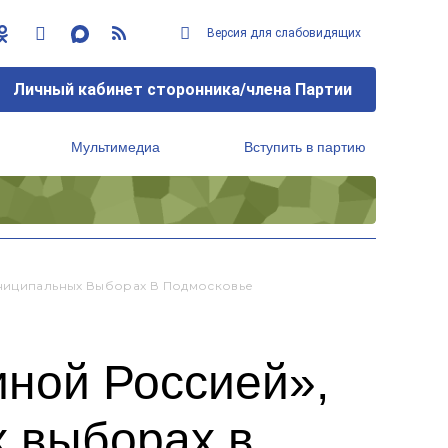
Версия для слабовидящих
Личный кабинет сторонника/члена Партии
Мультимедиа
Вступить в партию
Региональный исполнительный комитет
униципальных Выборах В Подмосковье
иной Россией»,
 выборах в