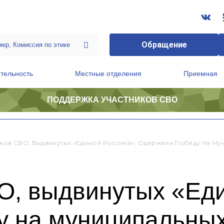
Обращение
тельность
Местные отделения
Приемная
ПОДДЕРЖКА УЧАСТНИКОВ СВО
ственной приемной Председателя Партии
Президиум регионального политического совета
иков СВО, Выдвинутых «Единой Россией», Одержали Победу На М
О, выдвинутых «Ед
у на муниципальных